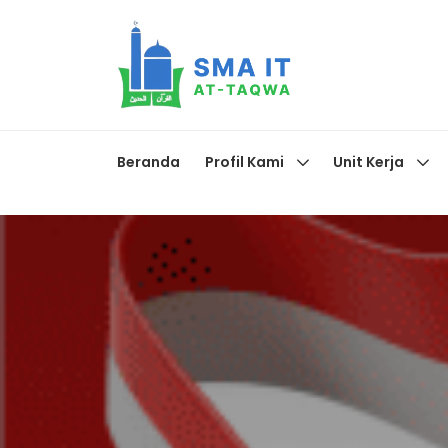
Beranda
Profil Kami
Unit Kerja