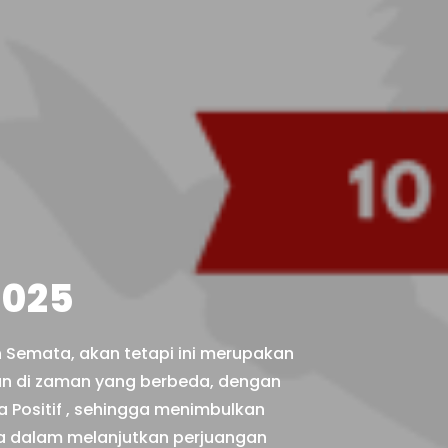
2025
 Semata, akan tetapi ini merupakan
kan di zaman yang berbeda, dengan
ta Positif , sehingga menimbulkan
a dalam melanjutkan perjuangan