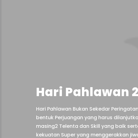
Hari Pahlawan 
Hari Pahlawan Bukan Sekedar Peringatan
bentuk Perjuangan yang harus dilanjut
masing2 Telenta dan Skill yang baik ser
kekuatan Super yang menggerakkan jiw